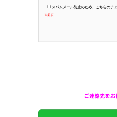
スパムメール防止のため、こちらのチ
※必須
A
l
t
e
r
n
a
ご連絡先をお
t
i
v