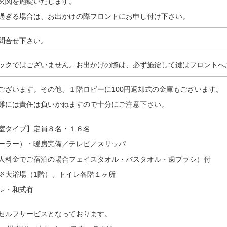
玄関を施錠いたします。
過ぎる場合は、お出かけの際フロントにお申し付け下さい。
問合せ下さい。
ックではございません。お出かけの際は、必ず施錠して鍵はフロントへ
ございます。その他、１階ロビーに100円返却式の金庫もございます。
難には責任は負いかねますので十分にご注意下さい。
室タイプ】定員８名・１６名
ーラー）・暖房完備／テレビ／スリッパ
人料金でご宿泊の場合フェイスタオル・バスタオル・歯ブラシ）付
※大浴場（1階）、トイレ各階１ヶ所
レ・和式有
セルフサービスとなっております。