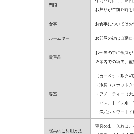
午前０時にて、正面
門限
お帰りが午前０時を
食事
お食事についてはお
ルームキー
お部屋の鍵は自動ロ
お部屋の中に金庫が
貴重品
※館内での紛失、盗
【カーペット敷き和
・冷房（スポットク
客室
・アメニティー（大
・バス、トイレ別 
・洋式シャワートイ
寝具の出し入れは、
寝具のご利用方法