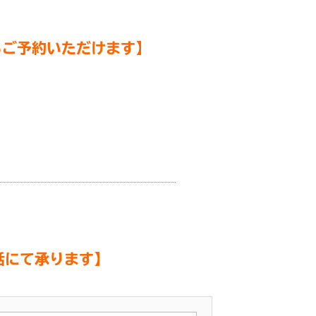
らご予約いただけます
】
話にて承ります
】