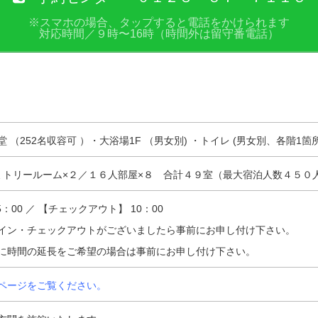
※スマホの場合、タップすると電話をかけられます
対応時間／９時〜16時（時間外は留守番電話）
 （252名収容可 ）・大浴場1F （男女別) ・トイレ (男女別、各階1
ミトリールーム×２／１６人部屋×８ 合計４９室（最大宿泊人数４５０
：00 ／ 【チェックアウト】 10：00
イン・チェックアウトがございましたら事前にお申し付け下さい。
に時間の延長をご希望の場合は事前にお申し付け下さい。
ページをご覧ください。