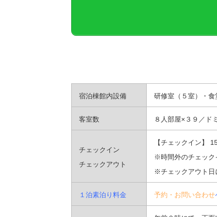
e
:
宿泊棟館内設備
研修室（５室）・食堂
客室数
８人部屋×３９／ド
【チェックイン】 15
チェックイン
※時間外のチェック
チェックアウト
※チェックアウト日
１泊素泊り料金
予約・お問い合わせ